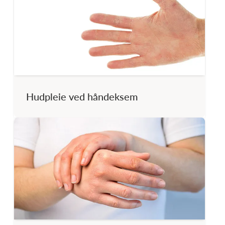
Hudpleie ved håndeksem