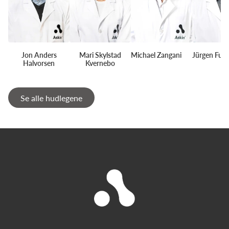
Jon Anders
Mari Skylstad
Michael Zangani
Jürgen Fun
Halvorsen
Kvernebo
Se alle hudlegene