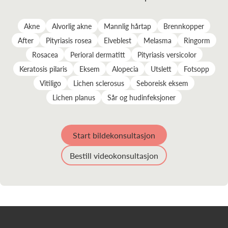
Akne
Alvorlig akne
Mannlig hårtap
Brennkopper
After
Pityriasis rosea
Elveblest
Melasma
Ringorm
Rosacea
Perioral dermatitt
Pityriasis versicolor
Keratosis pilaris
Eksem
Alopecia
Utslett
Fotsopp
Vitiligo
Lichen sclerosus
Seboreisk eksem
Lichen planus
Sår og hudinfeksjoner
Start bildekonsultasjon
Bestill videokonsultasjon