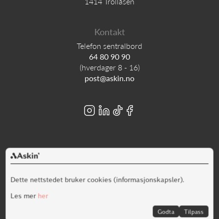
1414 Trollåsen
Kontakt
Telefon sentralbord
64 80 90 90
(hverdager 8 - 16)
post@askin.no
Alt innhold er opphavsrettslig beskyttet © Askin