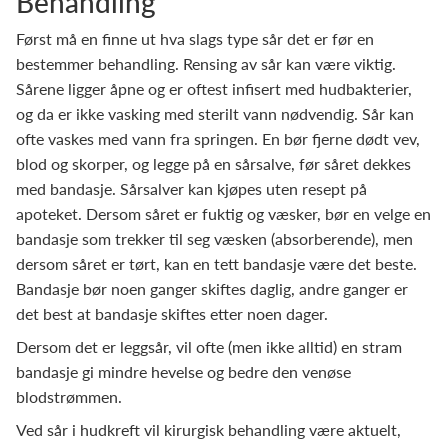
Behandling
Først må en finne ut hva slags type sår det er før en
bestemmer behandling. Rensing av sår kan være viktig.
Sårene ligger åpne og er oftest infisert med hudbakterier,
og da er ikke vasking med sterilt vann nødvendig. Sår kan
ofte vaskes med vann fra springen. En bør fjerne dødt vev,
blod og skorper, og legge på en sårsalve, før såret dekkes
med bandasje. Sårsalver kan kjøpes uten resept på
apoteket. Dersom såret er fuktig og væsker, bør en velge en
bandasje som trekker til seg væsken (absorberende), men
dersom såret er tørt, kan en tett bandasje være det beste.
Bandasje bør noen ganger skiftes daglig, andre ganger er
det best at bandasje skiftes etter noen dager.
Dersom det er leggsår, vil ofte (men ikke alltid) en stram
bandasje gi mindre hevelse og bedre den venøse
blodstrømmen.
Ved sår i hudkreft vil kirurgisk behandling være aktuelt,