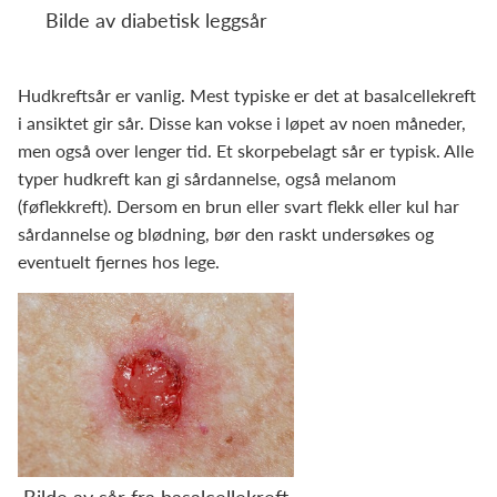
Bilde av diabetisk leggsår
Hudkreftsår er vanlig. Mest typiske er det at basalcellekreft
i ansiktet gir sår. Disse kan vokse i løpet av noen måneder,
men også over lenger tid. Et skorpebelagt sår er typisk. Alle
typer hudkreft kan gi sårdannelse, også melanom
(føflekkreft). Dersom en brun eller svart flekk eller kul har
sårdannelse og blødning, bør den raskt undersøkes og
eventuelt fjernes hos lege.
Bilde av sår fra basalcellekreft