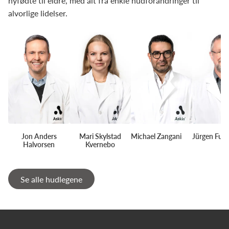
nyfødte til eldre, med alt fra enkle hudforandringer til
alvorlige lidelser.
Jon Anders
Mari Skylstad
Michael Zangani
Jürgen Fun
Halvorsen
Kvernebo
Se alle hudlegene