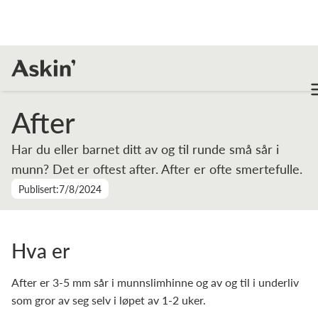
Leksikon
After
After
Har du eller barnet ditt av og til runde små sår i
munn? Det er oftest after. After er ofte smertefulle.
Publisert:
7/8/2024
Hva er
After er 3-5 mm sår i munnslimhinne og av og til i underliv
som gror av seg selv i løpet av 1-2 uker.