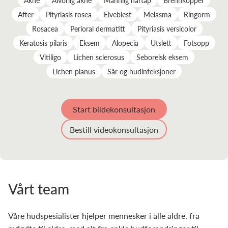
Akne
Alvorlig akne
Mannlig hårtap
Brennkopper
After
Pityriasis rosea
Elveblest
Melasma
Ringorm
Rosacea
Perioral dermatitt
Pityriasis versicolor
Keratosis pilaris
Eksem
Alopecia
Utslett
Fotsopp
Vitiligo
Lichen sclerosus
Seboreisk eksem
Lichen planus
Sår og hudinfeksjoner
Start bildekonsultasjon
Bestill videokonsultasjon
Vårt team
Våre hudspesialister hjelper mennesker i alle aldre, fra