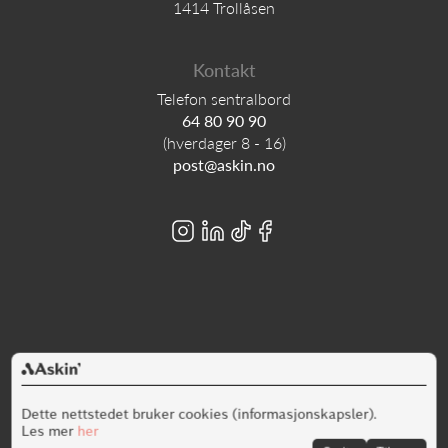
1414 Trollåsen
Kontakt
Telefon sentralbord
64 80 90 90
(hverdager 8 - 16)
post@askin.no
Alt innhold er opphavsrettslig beskyttet © Askin