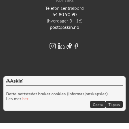
Telefon sentralbord
64 80 90 90
(hverdager 8 - 16)
post@askin.no
Alt innhold er opphavsrettslig beskyttet © Askin