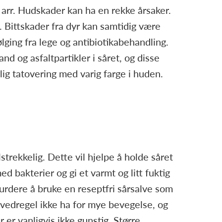
d arr. Hudskader kan ha en rekke årsaker.
e. Bittskader fra dyr kan samtidig være
lging fra lege og antibiotikabehandling.
d og asfaltpartikler i såret, og disse
ig tatovering med varig farge i huden.
lstrekkelig. Dette vil hjelpe å holde såret
tmed bakterier og gi et varmt og litt fuktig
 vurdere å bruke en reseptfri sårsalve som
vedregel ikke ha for mye bevegelse, og
r er vanligvis ikke gunstig. Større