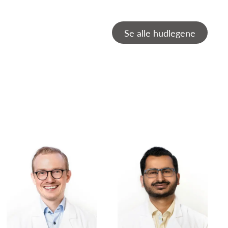
Se alle hudlegene
Christian Vestli
Christoffer Aam Ingvaldsen