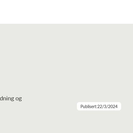
ødning og
Publisert:
22/3/2024