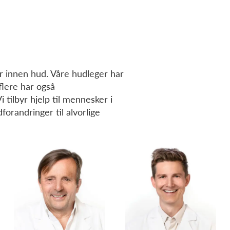
er innen hud. Våre hudleger har
flere har også
tilbyr hjelp til mennesker i
dforandringer til alvorlige
Roza Garvik
Vladimir Jankovic