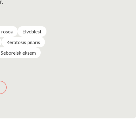
r.
s rosea
Elveblest
Keratosis pilaris
Seboreisk eksem