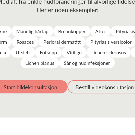
ed alt fra enkle hudforandringer til alvorlige lidelse
Her er noen eksempler:
akne
Mannlig hårtap
Brennkopper
After
Pityriasi
orm
Rosacea
Perioral dermatitt
Pityriasis versicolor
cia
Utslett
Fotsopp
Vitiligo
Lichen sclerosus
Lichen planus
Sår og hudinfeksjoner
Start bildekonsultasjon
Bestill videokonsultasjon