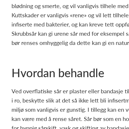
blødning og smerte, og vil vanligvis tilhele me
Kuttskader er vanligvis «rene» og vil lett tilhel
infiserte med bakterier, og kan kreve tett oppfø
Skrubbsår kan gi urene sår med for eksempel san
bør renses omhyggelig da dette kan gi en naturl
Hvordan behandle
Ved overflatiske sår er plaster eller bandasje ti
i ro, beskytte slik at det så ikke lett bli infiser
miljø som vanligvis er gunstig. I tillegg kan en
kan være med å rense såret. Sår bør som en ho
for hyppig sårskift, vask og skifting av bandasje