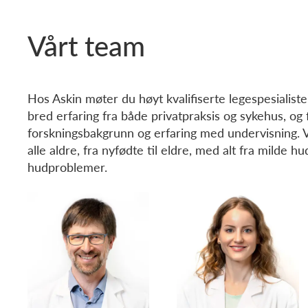
Vårt team
Hos Askin møter du høyt kvalifiserte legespesialist
bred erfaring fra både privatpraksis og sykehus, og 
forskningsbakgrunn og erfaring med undervisning. Vi 
alle aldre, fra nyfødte til eldre, med alt fra milde hu
hudproblemer.
Xiaotong Li