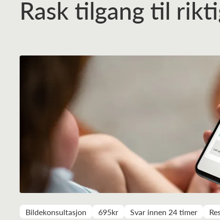
Rask tilgang til rik
Bildekonsultasjon
695kr
Svar innen 24 timer
Res