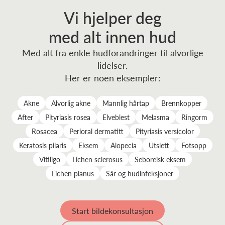
Vi hjelper deg
med alt innen hud
Med alt fra enkle hudforandringer til alvorlige
lidelser.
Her er noen eksempler:
Akne
Alvorlig akne
Mannlig hårtap
Brennkopper
After
Pityriasis rosea
Elveblest
Melasma
Ringorm
Rosacea
Perioral dermatitt
Pityriasis versicolor
Keratosis pilaris
Eksem
Alopecia
Utslett
Fotsopp
Vitiligo
Lichen sclerosus
Seboreisk eksem
Lichen planus
Sår og hudinfeksjoner
Start bildekonsultasjon