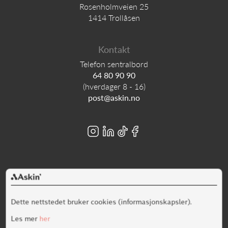
Rosenholmveien 25
1414 Trollåsen
Kontakt
Telefon sentralbord
64 80 90 90
(hverdager 8 - 16)
post@askin.no
Alt innhold er opphavsrettslig beskyttet © Askin