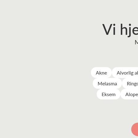
Vi hj
M
Akne
Alvorlig 
Melasma
Ring
Eksem
Alope