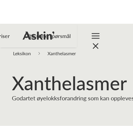
riser
Ofte stilte spørsmål
Leksikon
Xanthelasmer
Xanthelasmer
Godartet øyelokksforandring som kan oppleves