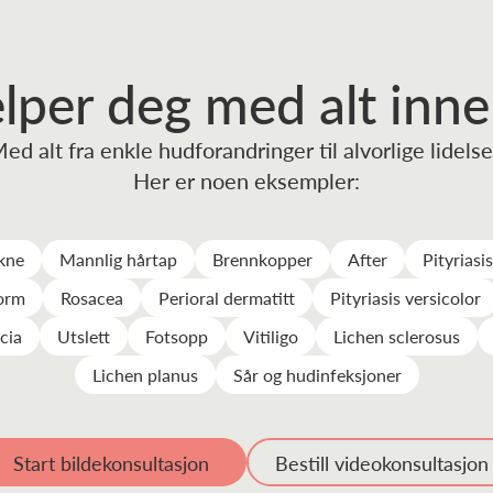
elper deg
med alt inn
ed alt fra enkle hudforandringer til alvorlige lidelse
Her er noen eksempler:
akne
Mannlig hårtap
Brennkopper
After
Pityriasi
orm
Rosacea
Perioral dermatitt
Pityriasis versicolor
cia
Utslett
Fotsopp
Vitiligo
Lichen sclerosus
Lichen planus
Sår og hudinfeksjoner
Start bildekonsultasjon
Bestill videokonsultasjon