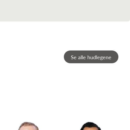
Se alle hudlegene
Christian Vestli
Christoffer Aam Ingvaldsen