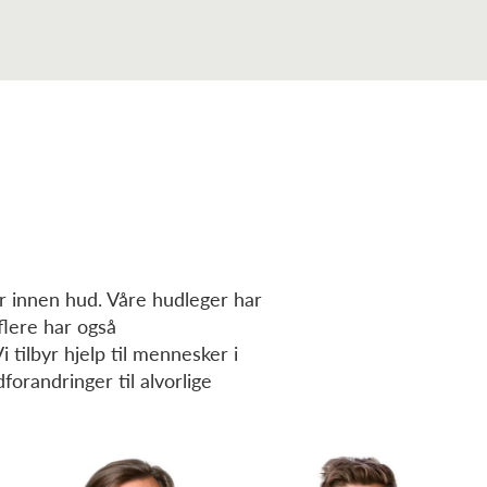
er innen hud. Våre hudleger har
flere har også
tilbyr hjelp til mennesker i
dforandringer til alvorlige
Roza Garvik
Vladimir Jankovic