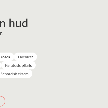
en hud
r.
s rosea
Elveblest
Keratosis pilaris
Seboreisk eksem