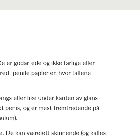
e er godartede og ikke farlige eller
edt penile papler er, hvor tallene
angs eller like under kanten av glans
dt penis, og er mest fremtredende på
nulum).
se. De kan værelett skinnende (og kalles