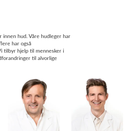
er innen hud. Våre hudleger har
flere har også
tilbyr hjelp til mennesker i
dforandringer til alvorlige
Roza Garvik
Vladimir Jankovic