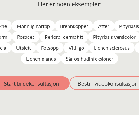
Her er noen eksempler:
akne
Mannlig hårtap
Brennkopper
After
Pityriasi
orm
Rosacea
Perioral dermatitt
Pityriasis versicolor
cia
Utslett
Fotsopp
Vitiligo
Lichen sclerosus
Lichen planus
Sår og hudinfeksjoner
Start bildekonsultasjon
Bestill videokonsultasjon