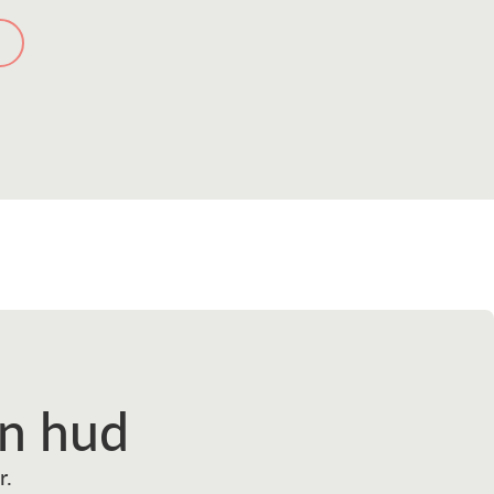
en hud
r.