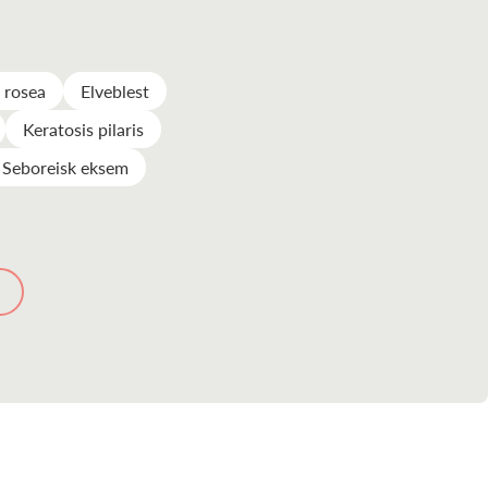
s rosea
Elveblest
Keratosis pilaris
Seboreisk eksem