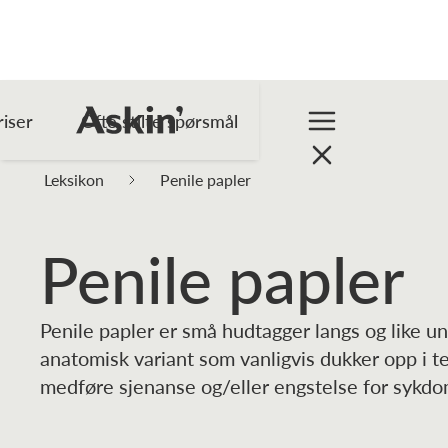
riser
Ofte stilte spørsmål
Leksikon
Penile papler
Penile papler
Penile papler er små hudtagger langs og like u
anatomisk variant som vanligvis dukker opp i t
medføre sjenanse og/eller engstelse for sykdo