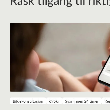
Rask tilgang til rik
Bildekonsultasjon
695kr
Svar innen 24 timer
Res