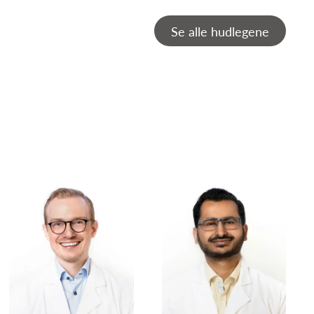
Se alle hudlegene
Christian Vestli
Christoffer Aam Ingvaldsen