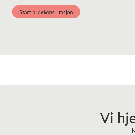
Start bildekonsultasjon
Vi hj
M