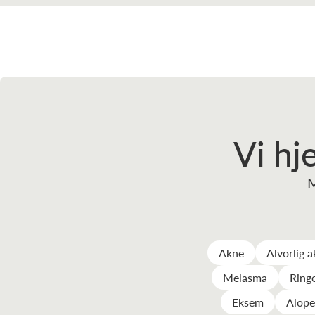
Vi hj
M
Akne
Alvorlig 
Melasma
Ring
Eksem
Alope