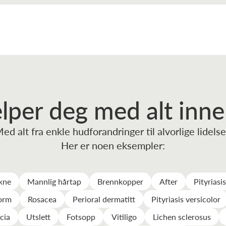
elper deg
med alt inn
ed alt fra enkle hudforandringer til alvorlige lidelse
Her er noen eksempler:
akne
Mannlig hårtap
Brennkopper
After
Pityriasi
orm
Rosacea
Perioral dermatitt
Pityriasis versicolor
cia
Utslett
Fotsopp
Vitiligo
Lichen sclerosus