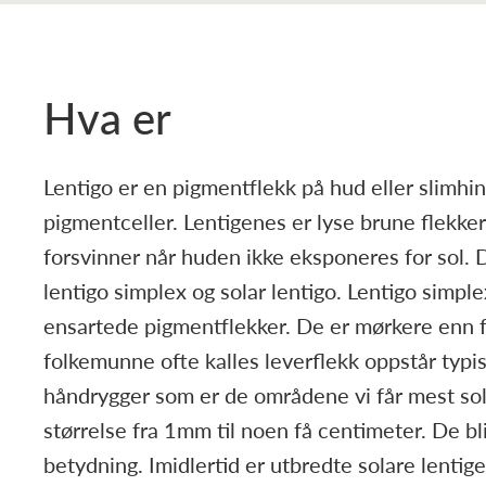
Hva er
Lentigo er en pigmentflekk på hud eller slimh
pigmentceller. Lentigenes er lyse brune flekker
forsvinner når huden ikke eksponeres for sol. 
lentigo simplex og solar lentigo. Lentigo simp
ensartede pigmentflekker. De er mørkere enn f
folkemunne ofte kalles leverflekk oppstår typisk
håndrygger som er de områdene vi får mest sol 
størrelse fra 1mm til noen få centimeter. De bl
betydning. Imidlertid er utbredte solare lentig