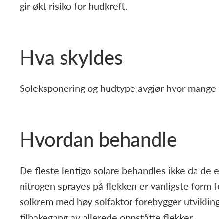
gir økt risiko for hudkreft.
Hva skyldes
Soleksponering og hudtype avgjør hvor mange so
Hvordan behandle
De fleste lentigo solare behandles ikke da de e
nitrogen sprayes på flekken er vanligste form 
solkrem med høy solfaktor forebygger utvikling a
tilbakegang av allerede oppståtte flekker.