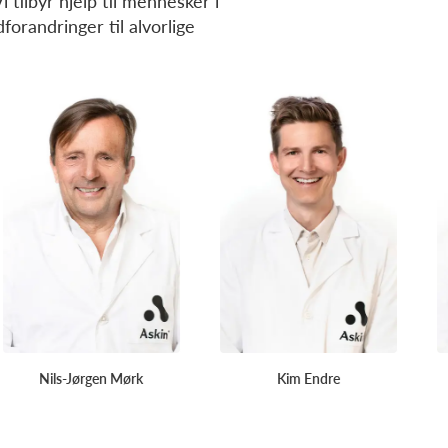
tilbyr hjelp til mennesker i
dforandringer til alvorlige
Roza Garvik
Vladimir Jankovic