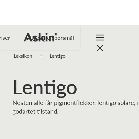
riser
Ofte stilte spørsmål
Leksikon
Lentigo
Lentigo
Nesten alle får pigmentflekker, lentigo solare,
godartet tilstand.