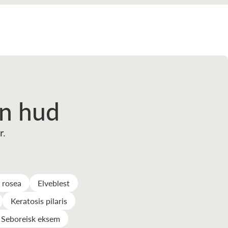
en hud
r.
s rosea
Elveblest
Keratosis pilaris
Seboreisk eksem