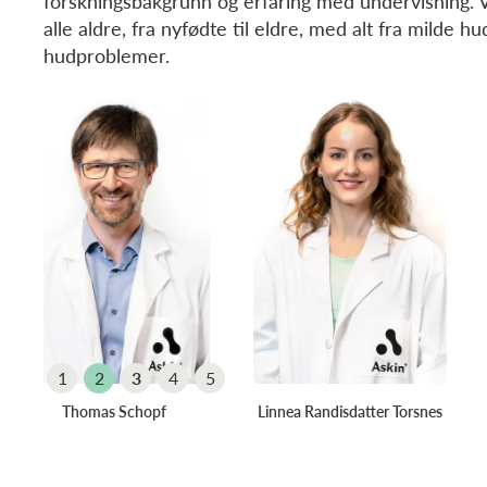
forskningsbakgrunn og erfaring med undervisning. Vi 
alle aldre, fra nyfødte til eldre, med alt fra milde hu
hudproblemer.
Xiaotong Li
1
2
3
4
5
i
Trine Lilly Halvorsen
Slide 3 of 5.