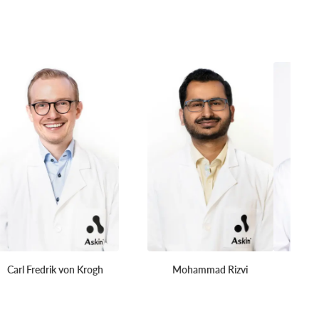
Christian Vestli
Christoffer Aam Ingvaldsen