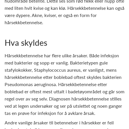
hudområde betente. Dette ses som rød flekk eller nupp ofte
med liten hvit kvise og kan klø. Hårsekkbetennelse kan også
være dypere. Akne, kviser, er også en form for
hårsekkbetennelse.
Hva skyldes
Hårsekkbetennelse har flere ulike årsaker. Både infeksjon
med bakterier og sopp er vanlig. Bakterietypen gule
stafylokokker, Staphylococcus aureus, er vanligst, mens
hårsekkbetennelse etter boblebad oftest skyldes bakterien
Pseudomonas aeruginosa. Hårsekkbetennelse etter
boblebad er oftest mest uttalt i badetøyområdet og går som
regel over av seg selv. Diagnosen hårsekkbetennelse stilles
ved at legen undersøker og ser på utslettet og noen ganger
tas en prøve for infeksjon for å avklare årsak.
Andre vanlige årsaker til betennelser i hårsekker er feil