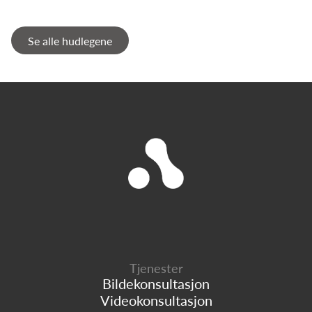
Se alle hudlegene
Tjenester
Bildekonsultasjon
Videokonsultasjon