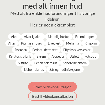
med alt innen hud
Med alt fra enkle hudforandringer til alvorlige
lidelser.
Her er noen eksempler:
Akne
Alvorlig akne
Mannlig hårtap
Brennkopper
After
Pityriasis rosea
Elveblest
Melasma
Ringorm
Rosacea
Perioral dermatitt
Pityriasis versicolor
Keratosis pilaris
Eksem
Alopecia
Utslett
Fotsopp
Vitiligo
Lichen sclerosus
Seboreisk eksem
Lichen planus
Sår og hudinfeksjoner
Start bildekonsultasjon
Bestill videokonsultasjon