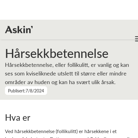
Leksikon
Hårsekkbetennelse
Hårsekkbetennelse
Hårsekkbetennelse, eller follikulitt, er vanlig og kan
ses som kviseliknede utslett til større eller mindre
områder av huden og kan ha svært ulik årsak.
Publisert:
7/8/2024
Hva er
Ved hårsekkbetennelse (follikulitt) er hårsekkene i et