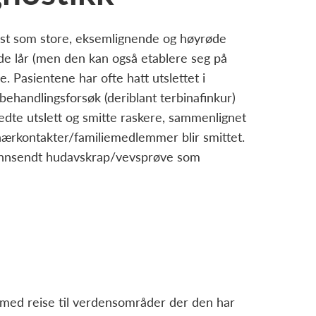
est som store, eksemlignende og høyrøde
side lår (men den kan også etablere seg på
 Pasientene har ofte hatt utslettet i
 behandlingsforsøk (deriblant terbinafinkur)
bredte utslett og smitte raskere, sammenlignet
 nærkontakter/familiemedlemmer blir smittet.
g innsendt hudavskrap/vevsprøve som
e med reise til verdensområder der den har