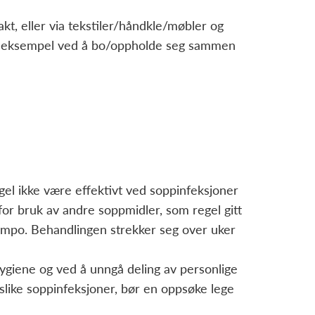
t, eller via tekstiler/håndkle/møbler og
for eksempel ved å bo/oppholde seg sammen
gel ikke være effektivt ved soppinfeksjoner
or bruk av andre soppmidler, som regel gitt
ampo. Behandlingen strekker seg over uker
giene og ved å unngå deling av personlige
like soppinfeksjoner, bør en oppsøke lege