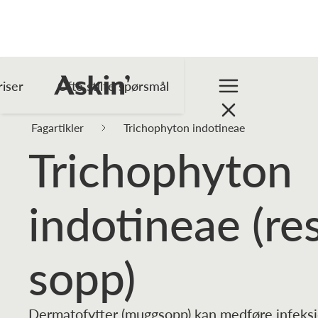
riser
Ofte stilte spørsmål
Fagartikler
Trichophyton indotineae
Trichophyton
indotineae (re
sopp)
Dermatofytter (muggsopp) kan medføre infeksjo