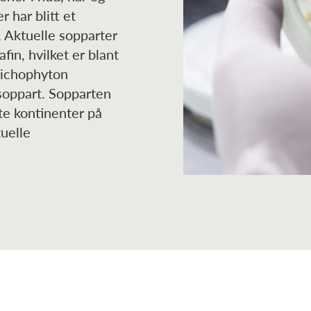
 har blitt et
. Aktuelle sopparter
fin, hvilket er blant
richophyton
 soppart. Sopparten
te kontinenter på
uelle