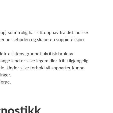
) som trolig har sitt opphav fra det indiske
i menneskehuden og skape en soppinfeksjon
etr esistens grunnet ukritisk bruk av
ge land er slike legemidler fritt tilgjengelig
e. Under slike forhold vil sopparter kunne
inger.
 Norge.
nostikk