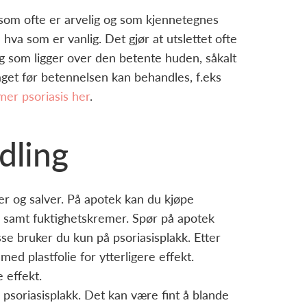
 som ofte er arvelig og som kjennetegnes
hva som er vanlig. Det gjør at utslettet ofte
ag som ligger over den betente huden, såkalt
laget før betennelsen kan behandles, f.eks
mer psoriasis her
.
dling
er og salver. På apotek kan du kjøpe
jon, samt fuktighetskremer. Spør på apotek
se bruker du kun på psoriasisplakk. Etter
ed plastfolie for ytterligere effekt.
 effekt.
psoriasisplakk. Det kan være fint å blande