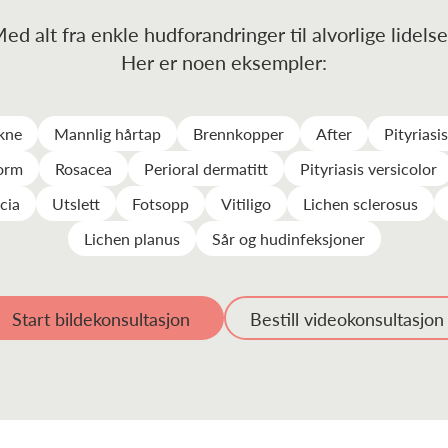
ed alt fra enkle hudforandringer til alvorlige lidelse
Her er noen eksempler:
akne
Mannlig hårtap
Brennkopper
After
Pityriasi
orm
Rosacea
Perioral dermatitt
Pityriasis versicolor
cia
Utslett
Fotsopp
Vitiligo
Lichen sclerosus
Lichen planus
Sår og hudinfeksjoner
Start bildekonsultasjon
Bestill videokonsultasjon