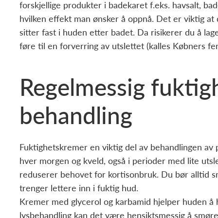
forskjellige produkter i badekaret f.eks. havsalt, 
hvilken effekt man ønsker å oppnå. Det er viktig at 
sitter fast i huden etter badet. Da risikerer du å lag
føre til en forverring av utslettet (kalles Købners f
Regelmessig fuktig
behandling
Fuktighetskremer en viktig del av behandlingen av p
hver morgen og kveld, også i perioder med lite uts
reduserer behovet for kortisonbruk. Du bør alltid 
trenger lettere inn i fuktig hud.
Kremer med glycerol og karbamid hjelper huden å ho
lysbehandling kan det være hensiktsmessig å smøre 