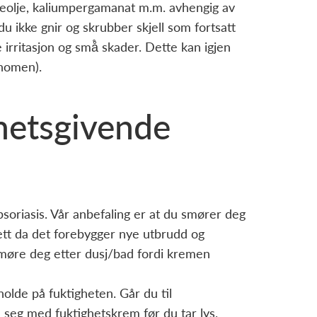
badeolje, kaliumpergamanat m.m. avhengig av
du ikke gnir og skrubber skjell som fortsatt
e irritasjon og små̊ skader. Dette kan igjen
enomen).
hetsgivende
soriasis. Vår anbefaling er at du smører deg
lett da det forebygger nye utbrudd og
smøre deg etter dusj/bad fordi kremen
lde på fuktigheten. Går du til
seg med fuktighetskrem før du tar lys.