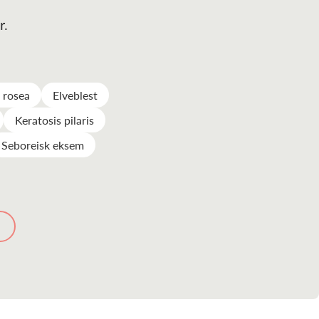
r.
s rosea
Elveblest
Keratosis pilaris
Seboreisk eksem