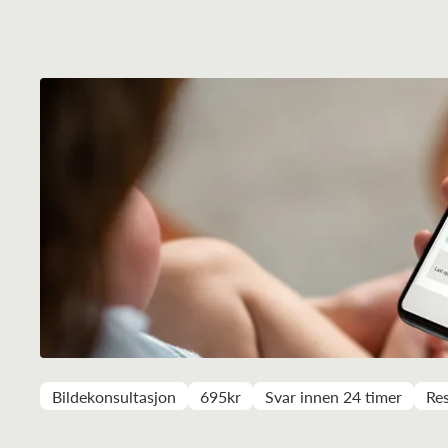
Bildekonsultasjon
695kr
Svar innen 24 timer
Res