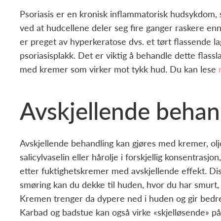
Psoriasis er en kronisk inflammatorisk hudsykdom,
ved at hudcellene deler seg fire ganger raskere enn 
er preget av hyperkeratose dvs. et tørt flassende l
psoriasisplakk. Det er viktig å behandle dette flass
med kremer som virker mot tykk hud. Du kan lese
Avskjellende behan
Avskjellende behandling kan gjøres med kremer, olj
salicylvaselin eller hårolje i forskjellig konsentras
etter fuktighetskremer med avskjellende effekt. Dis
smøring kan du dekke til huden, hvor du har smurt, m
Kremen trenger da dypere ned i huden og gir bedre
Karbad og badstue kan også virke «skjelløsende» på 