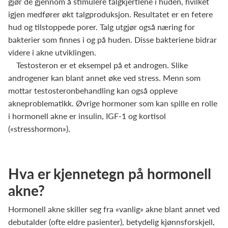
gjør de gjennom å stimulere talgkjertlene i huden, hvilket
igjen medfører økt talgproduksjon. Resultatet er en fetere
hud og tilstoppede porer. Talg utgjør også næring for
bakterier som finnes i og på huden. Disse bakteriene bidrar
videre i akne utviklingen.
Testosteron er et eksempel på et androgen. Slike
androgener kan blant annet øke ved stress. Menn som
mottar testosteronbehandling kan også oppleve
akneproblematikk. Øvrige hormoner som kan spille en rolle
i hormonell akne er insulin, IGF-1 og kortisol
(«stresshormon»).
Hva er kjennetegn på hormonell
akne?
Hormonell akne skiller seg fra «vanlig» akne blant annet ved
debutalder (ofte eldre pasienter), betydelig kjønnsforskjell,