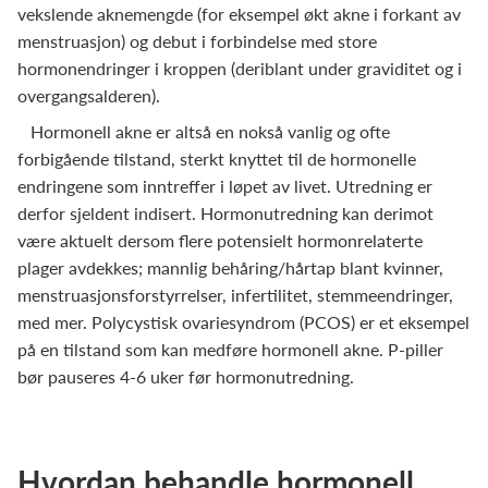
vekslende aknemengde (for eksempel økt akne i forkant av
menstruasjon) og debut i forbindelse med store
hormonendringer i kroppen (deriblant under graviditet og i
overgangsalderen).
Hormonell akne er altså en nokså vanlig og ofte
forbigående tilstand, sterkt knyttet til de hormonelle
endringene som inntreffer i løpet av livet. Utredning er
derfor sjeldent indisert. Hormonutredning kan derimot
være aktuelt dersom flere potensielt hormonrelaterte
plager avdekkes; mannlig behåring/hårtap blant kvinner,
menstruasjonsforstyrrelser, infertilitet, stemmeendringer,
med mer. Polycystisk ovariesyndrom (PCOS) er et eksempel
på en tilstand som kan medføre hormonell akne. P-piller
bør pauseres 4-6 uker før hormonutredning.
Hvordan behandle hormonell