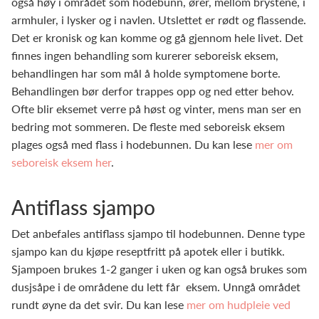
også høy i området som hodebunn, ører, mellom brystene, i
armhuler, i lysker og i navlen. Utslettet er rødt og flassende.
Det er kronisk og kan komme og gå gjennom hele livet. Det
finnes ingen behandling som kurerer seboreisk eksem,
behandlingen har som mål å holde symptomene borte.
Behandlingen bør derfor trappes opp og ned etter behov.
Ofte blir eksemet verre på høst og vinter, mens man ser en
bedring mot sommeren. De fleste med seboreisk eksem
plages også med flass i hodebunnen. Du kan lese
mer om
seboreisk eksem her
.
Antiflass sjampo
Det anbefales antiflass sjampo til hodebunnen. Denne type
sjampo kan du kjøpe reseptfritt på apotek eller i butikk.
Sjampoen brukes 1-2 ganger i uken og kan også brukes som
dusjsåpe i de områdene du lett får eksem. Unngå området
rundt øyne da det svir. Du kan lese
mer om hudpleie ved